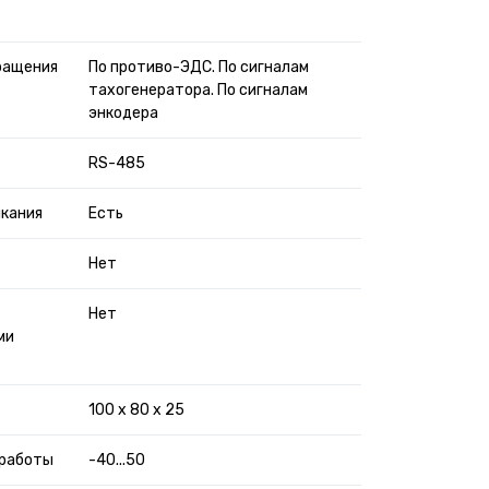
ращения
По противо-ЭДС. По сигналам
тахогенератора. По сигналам
энкодера
RS-485
ыкания
Есть
Нет
Нет
ми
100 х 80 х 25
 работы
-40...50