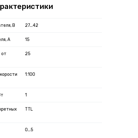
арактеристики
теля, В
27...42
ля, А
15
 от
25
скорости
1:100
Вт
1
кретных
TTL
0...5