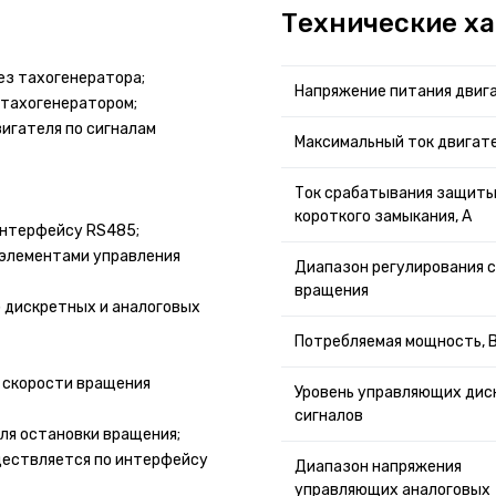
Технические х
ез тахогенератора;
Напряжение питания двига
 тахогенератором;
игателя по сигналам
Максимальный ток двигате
Ток срабатывания защиты
короткого замыкания, А
 интерфейсу RS485;
 элементами управления
Диапазон регулирования 
вращения
ю дискретных и аналоговых
Потребляемая мощность, 
 скорости вращения
Уровень управляющих дис
сигналов
ля остановки вращения;
ществляется по интерфейсу
Диапазон напряжения
управляющих аналоговых