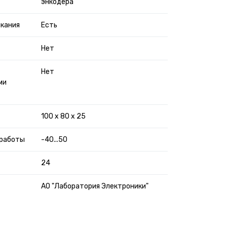
энкодера
ыкания
Есть
Нет
Нет
ми
100 х 80 х 25
 работы
-40...50
24
АО "Лаборатория Электроники"