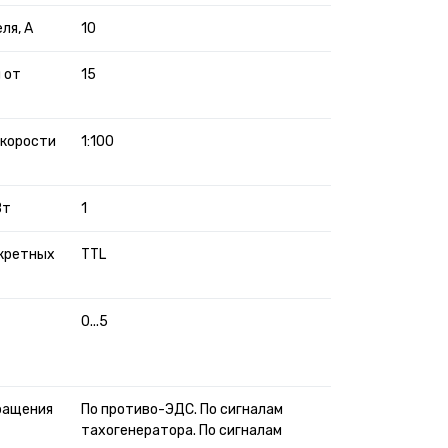
ля, А
10
 от
15
скорости
1:100
Вт
1
кретных
TTL
0...5
ращения
По противо-ЭДС.
По сигналам
тахогенератора. По сигналам