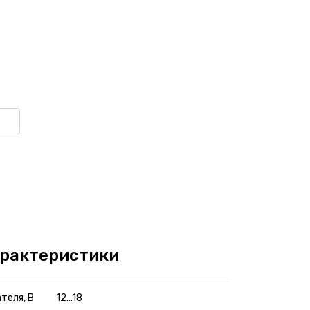
арактеристики
теля, В
12...18